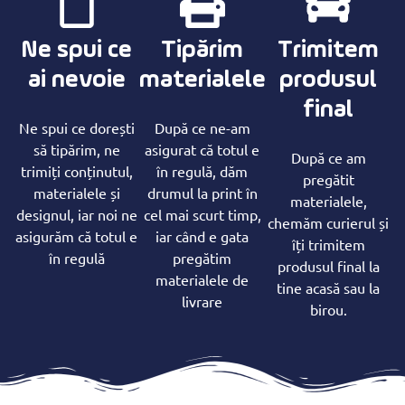
Ne spui ce
Tipărim
Trimitem
ai nevoie
materialele
produsul
final
Ne spui ce dorești
După ce ne-am
să tipărim, ne
asigurat că totul e
După ce am
trimiți conținutul,
în regulă, dăm
pregătit
materialele și
drumul la print în
materialele,
designul, iar noi ne
cel mai scurt timp,
chemăm curierul și
asigurăm că totul e
iar când e gata
îți trimitem
în regulă
pregătim
produsul final la
materialele de
tine acasă sau la
livrare
birou.