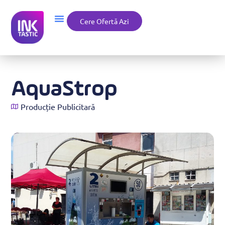
Cere Ofertă Azi
AquaStrop
Producție Publicitară