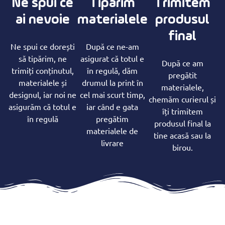
Ne spui ce
Tipărim
Trimitem
ai nevoie
materialele
produsul
final
Ne spui ce dorești
După ce ne-am
să tipărim, ne
asigurat că totul e
După ce am
trimiți conținutul,
în regulă, dăm
pregătit
materialele și
drumul la print în
materialele,
designul, iar noi ne
cel mai scurt timp,
chemăm curierul și
asigurăm că totul e
iar când e gata
îți trimitem
în regulă
pregătim
produsul final la
materialele de
tine acasă sau la
livrare
birou.